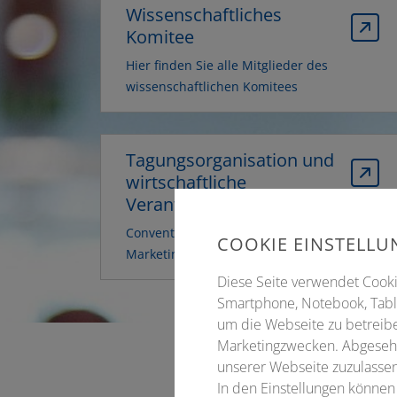
Wissenschaftliches
Komitee
Hier finden Sie alle Mitglieder des
wissenschaftlichen Komitees
Tagungsorganisation und
wirtschaftliche
Verantwortung
Conventus Congressmanagement &
COOKIE EINSTELL
Marketing GmbH
Diese Seite verwendet Cookie
Smartphone, Notebook, Table
um die Webseite zu betreibe
Marketingzwecken. Abgesehe
unserer Webseite zuzulassen
In den Einstellungen können