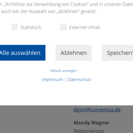
ter „Richtlinie zur Verwendung von Cookies“ und in unseren Dat
 Kongress?!
Verantwortlich
auch bei der Auswahl von „ablehnen“ gesetzt.
Dirk Eichelberger |
Statistisch
Externer Inhalt
keting GmbH
Dorothee Gröninger
Projektleitung
dgsm@conventus.de
Alle auswählen
Ablehnen
Speicher
Claus Winkler
Details anzeigen
Projektleitung Industrie
dgsm@conventus.de
Impressum
|
Datenschutz
Maximiliane Machts
Referentenservice
dgsm@conventus.de
Mandy Wagner
Registrierung