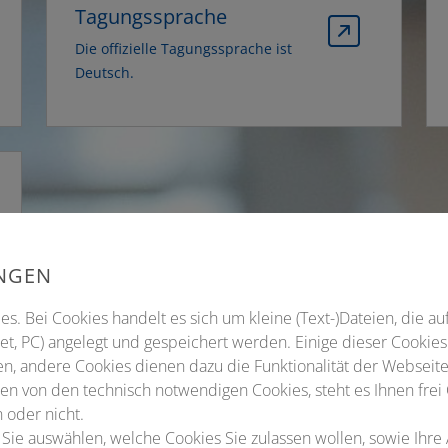
Tagungssprache
Die offizielle Tagungssprache ist
Deutsch.
UNGEN
s. Bei Cookies handelt es sich um kleine (Text-)Dateien, die au
t, PC) angelegt und gespeichert werden. Einige dieser Cookies
n, andere Cookies dienen dazu die Funktionalität der Webseite
n von den technisch notwendigen Cookies, steht es Ihnen frei
 oder nicht.
 Sie auswählen, welche Cookies Sie zulassen wollen, sowie Ihre