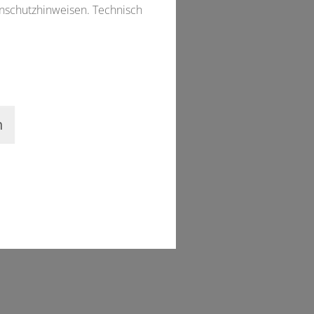
enschutzhinweisen. Technisch
es Projektteam
n