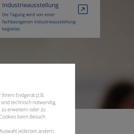
Industrieausstellung
Die Tagung wird von einer
fachbezogenen Industrieausstellung
begleitet.
f Ihrem Endgerät (z.B.
 sind technisch notwendig,
 zu erweitern oder zu
 Cookies beim Besuch
 Auswahl jederzeit ändern.